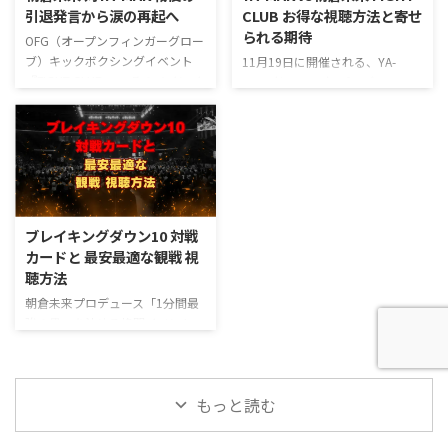
しめるサービスです。 ＼31日間
手も、その動向が注目されるな
引退発言から涙の再起へ
CLUB お得な視聴方法と寄せ
無料／ ※作品の配信情報、配信
か、朝倉未来CEOとして前日軽量
られる期待
状況についてはLeminoのホーム
にも落ち着いたようすの姿を見
OFG（オープンフィンガーグロー
ページもしくはアプリをご確認く
せ、大会当日も開幕挨拶から開幕
ブ）キックボクシングイベント
11月19日に開催される、YA-
ださい。 1. Leminoの基本情報 1-
後の囲み取材までと、代表として
『FIGHT CLUB』。 そのメインイ
MAN（ヤーマン）プロデュースの
1. Leminoの月額料金 Leminoは
の仕事を着実に遂行していまし
ベントはYA-MAN選手の圧勝で77
OFG（オープンフィンガーグロー
月額990円（税込） ...
た。 この記事では、そんな『ブ
秒KO決着に終わりました。 KOさ
ブ）キックルールイベント
レイキング ...
れリングに膝をつく朝倉未来選手
『FIGHT CLUB』で、朝倉未来選
の姿は衝撃的で、言葉を失った人
手がYA-MAN選手と対戦！ この記
も多かったと思います。 さらに
事では、『YA-MAN vs 朝倉未来』
試合後の未来選手の口からは“引
が行われる『FIGHT CLUB』の視
退‘’を示唆する言葉も出たりと、
聴方法がお得になる情報と、試合
ブレイキングダウン10 対戦
23年11月19は多くの格闘技ファ
が迫り寄せられる周囲からの期待
カードと 最安最適な観戦 視
ンにとって大きなインパクトと意
について触れていこうと思いま
聴方法
味のある日になったのではないで
す。 1. YA-MAN vs. 朝倉未来 試合
しょうか。 この記事では、そん
の視聴方法 1-1. イベントの基本
朝倉未来プロデュース「1分間最
な朝倉未来選手の引退発言からそ
情報 いずれも3分3R 1 Novo vs 夏
強の男」を決める格闘イベント、
の後の動向に注目してみたいと思
目竜雅 57㎏契約 ...
ブレイキングダウン。 その第10
いま ...
回大会『拳極 presents
BreakingDown 10』が23年11月
もっと読む
23日（木）に開催されます！ こ
の記事では、ブレイキングダウン
10 の大会の対戦カードと概要、