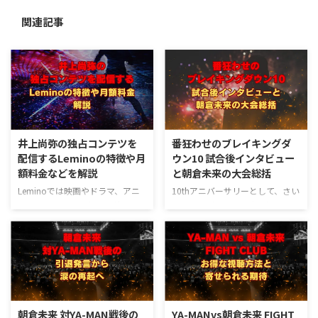
関連記事
井上尚弥の独占コンテツを
番狂わせのブレイキングダ
配信するLeminoの特徴や月
ウン10 試合後インタビュー
額料金などを解説
と朝倉未来の大会総括
Leminoでは映画やドラマ、アニ
10thアニバーサリーとして、さい
メはもちろん、ボクシングファン
たまスーパーアリーナに約4000
なら他の動画配信サービスにはな
人の観客を動員して行われた、23
い『井上尚弥オリジナルチャンネ
年11月23日の『Breaking
ル』など井上尚弥のスポンサーな
Down10』。 番狂わせもあり、
らではのコンテンツをはじめ、音
27全試合盛況のうちに幕を閉じ
楽ライブなども充実していて、観
ました。 本大会の4日前には、
たいコンテンツとマッチングすれ
YA-MAN選手に2度のダウンを喫し
ば月額990円（税込）でお得に楽
KO負けしてしまった朝倉未来選
朝倉未来 対YA-MAN戦後の
YA-MANvs朝倉未来 FIGHT