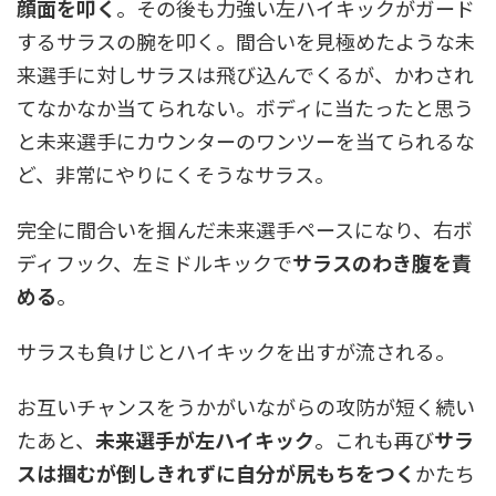
顔面を叩く
。その後も力強い左ハイキックがガード
するサラスの腕を叩く。間合いを見極めたような未
来選手に対しサラスは飛び込んでくるが、かわされ
てなかなか当てられない。ボディに当たったと思う
と未来選手にカウンターのワンツーを当てられるな
ど、非常にやりにくそうなサラス。
完全に間合いを掴んだ未来選手ペースになり、右ボ
ディフック、左ミドルキックで
サラスのわき腹を責
める
。
サラスも負けじとハイキックを出すが流される。
お互いチャンスをうかがいながらの攻防が短く続い
たあと、
未来選手が左ハイキック
。これも再び
サラ
スは掴むが倒しきれずに自分が尻もちをつく
かたち