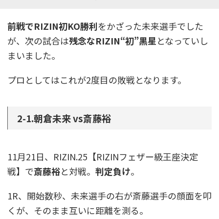
前戦でRIZIN初KO勝利
をかざった未来選手でした
が、次の試合は
残念なRIZIN“初”黒星
となっていし
まいました。
プロとしてはこれが2度目の敗戦となります。
2-1.朝倉未来 vs斎藤裕
11月21日、RIZIN.25【RIZINフェザー級王座決定
戦】で
斎藤裕
と対戦。
判定負け
。
1R、開始数秒、未来選手の右が斎藤選手の顔面を叩
くが、そのまま互いに距離を測る。