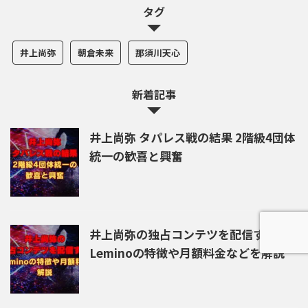
タグ
井上尚弥
朝倉未来
那須川天心
新着記事
井上尚弥 タパレス戦の結果 2階級4団体
統一の歓喜と興奮
井上尚弥の独占コンテツを配信する
Leminoの特徴や月額料金などを解説