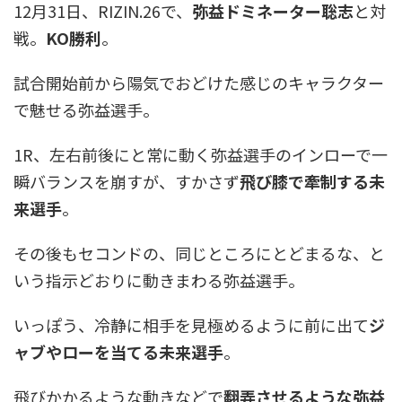
12月31日、RIZIN.26で、
弥益ドミネーター聡志
と対
戦。
KO勝利
。
試合開始前から陽気でおどけた感じのキャラクター
で魅せる弥益選手。
1R、左右前後にと常に動く弥益選手のインローで一
瞬バランスを崩すが、すかさず
飛び膝で牽制する未
来選手
。
その後もセコンドの、同じところにとどまるな、と
いう指示どおりに動きまわる弥益選手。
いっぽう、冷静に相手を見極めるように前に出て
ジ
ャブやローを当てる未来選手
。
飛びかかるような動きなどで
翻弄させるような弥益