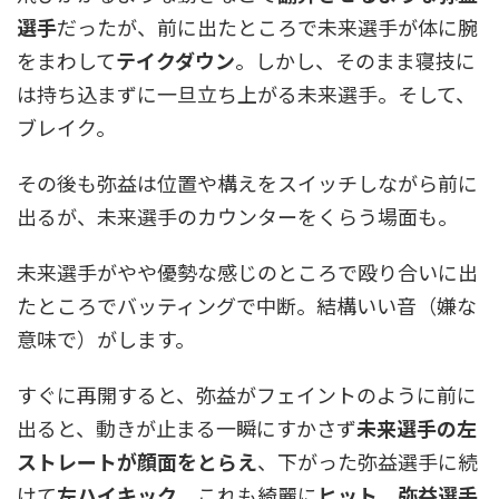
選手
だったが、前に出たところで未来選手が体に腕
をまわして
テイクダウン
。しかし、そのまま寝技に
は持ち込まずに一旦立ち上がる未来選手。そして、
ブレイク。
その後も弥益は位置や構えをスイッチしながら前に
出るが、未来選手のカウンターをくらう場面も。
未来選手がやや優勢な感じのところで殴り合いに出
たところでバッティングで中断。結構いい音（嫌な
意味で）がします。
すぐに再開すると、弥益がフェイントのように前に
出ると、動きが止まる一瞬にすかさず
未来選手の左
ストレートが顔面をとらえ
、下がった弥益選手に続
けて
左ハイキック
。これも綺麗に
ヒット
。
弥益選手