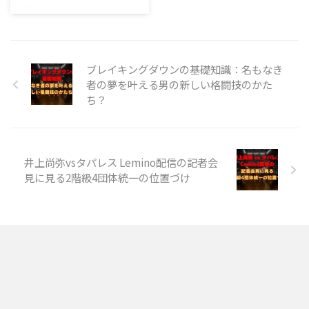
に敗北してしまった朝倉未来選
手。斎藤裕選手にリベンジ勝利
し、牛久絢太郎選手に勝利した直
後の試合であり、フェザ…
ブレイキングダウンの基礎知識：名もなき
者の夢を叶える男の新しい格闘技のかた
ち？
井上尚弥vsタパレス Lemino配信の記者会
見に見る2階級4団体統一の位置づけ