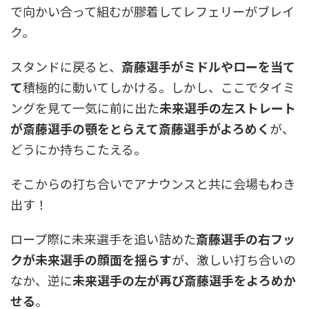
で向かい合って組むが膠着してレフェリーがブレイ
ク。
スタンドに戻ると、
斎藤選手がミドルやローを当て
て
積極的に動いてしかける。しかし、ここでタイミ
ングを見て一気に前に出た
未来選手の左ストレート
が斎藤選手の顎をとらえて斎藤選手がよろめく
が、
どうにか持ちこたえる。
そこからの打ち合いでアナウンスと共に会場もわき
出す！
ロープ際に未来選手を追い詰めた
斎藤選手の右フッ
クが未来選手の顔面を揺らす
が、激しい打ち合いの
なか、逆に
未来選手の左が再び斎藤選手をよろめか
せる
。