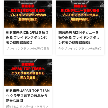
朝倉未来 RIZIN2年目を振り
朝倉未来 RIZINデビューを
返る ブレイキングダウン代
振り返る ブレイキングダウ
表の格闘家戦績２
ン代表の格闘家戦績1
ブレイキングダウンの成功で実業
今やブレイキングダウンの成功で
家としても活躍し、メガジム
実業家としても活躍している朝倉
『JAPAN TOP TEAM』の環境を作
未来選手ですが、そんな朝倉未来
る動きも進んでいるようすの朝倉
選手の戦績を振り返るなかから、
未来選手。23年7月30日…
RIZINデビューの2...
朝倉未来 JAPAN TOP TEAM
へ ケラモフ戦での敗北から
新たな展開
超RIZIN.2 でウガール・ケラモフ