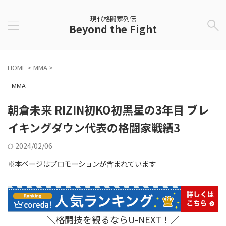
現代格闘家列伝
Beyond the Fight
HOME
>
MMA
>
MMA
朝倉未来 RIZIN初KO初黒星の3年目 ブレ
イキングダウン代表の格闘家戦績3
2024/02/06
※本ページはプロモーションが含まれています
＼格闘技を観るならU-NEXT！／