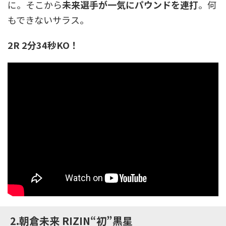
に。そこから
未来選手が一気にパウンドを連打
。何
もできないサラス。
2R 2分34秒KO！
2.朝倉未来 RIZIN“初”黒星